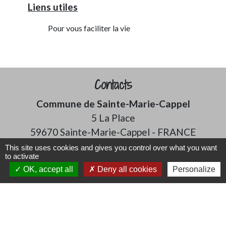
Liens utiles
Pour vous faciliter la vie
Contacts
Commune de Sainte-Marie-Cappel
5 La Place
59670 Sainte-Marie-Cappel - FRANCE
+33 3 28 42 45 35
This site uses cookies and gives you control over what you want
to activate
Contact par formulaire
OK, accept all
Deny all cookies
Personalize
Mentions légales
-
Politique de confidentialité
-