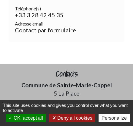
Téléphone(s)
+33 3 28 42 45 35
Adresse email
Contact par formulaire
Contacts
Commune de Sainte-Marie-Cappel
5 La Place
59670 Sainte-Marie-Cappel - FRANCE
This site uses cookies and gives you control over what you want
+33 3 28 42 45 35
to activate
OK, accept all
Deny all cookies
Personalize
Contact par formulaire