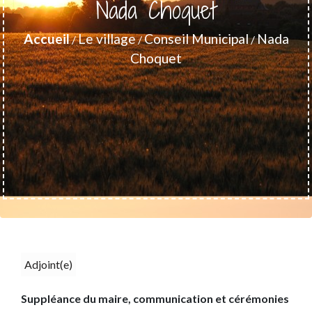
Nada Choquet
Accueil
Le village
Conseil Municipal
Nada
/
/
/
Choquet
Adjoint(e)
Suppléance du maire, communication et cérémonies